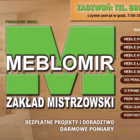
czynne pon-pt w godz. 7:00-1
Wyb
MEBLE 
MEBLE 
MEBLE 
MEBLE Ł
MEBLE 
DO PEN
O FIRMIE
PARK M
REALIZA
KONTAK